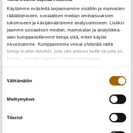
myös suosittu Oulu 2026 Arctic Food Labin popup-
Käytämme evästeitä tarjoamamme sisällön ja mainosten
ravintoloiden lähiruokatori, musiikkia, hauskaa
räätälöimiseen, sosiaalisen median ominaisuuksien
lavaviihdettä, monipuolista lasten ohjelmaa,
tukemiseen ja kävijämäärämme analysoimiseen. Lisäksi
käsityönäytöksiä, designia sekä laaja valikoima monenlaista
jaamme sosiaalisen median, mainosalan ja analytiikka-
markkinamyyntiä!
alan kumppaneillemme tietoja siitä, miten käytät
sivustoamme. Kumppanimme voivat yhdistää näitä
Esiintyjinä mm. Henri Dean Jokinen & PNP sekä taikuri Elias
tietoja muihin tietoihin, joita olet antanut heille tai joita on
Kvist.
kerätty, kun olet käyttänyt heidän palvelujaan.
Markkinoille on maksuton bussikuljetus Oulun keskustasta
ja Zeppelinin rampin (E) pysäkiltä!
Suostumuksen
Välttämätön
valinta
Nähdään Perunamarkkinoilla!
Mieltymykset
Perunamarkkinat järjestää Lions Club Tyrnävä ry, joka
lahjoittaa tapahtuman pääsylippumyynnistä sekä
perimistään toripaikkavuokrista saamansa tuotot joka vuosi
Tilastot
hyväntekeväisyyteen.