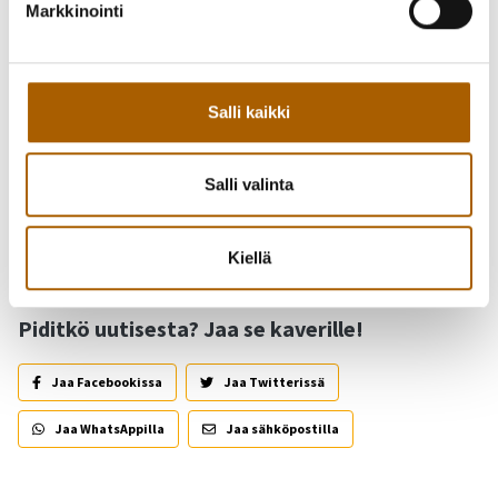
Markkinointi
www.perunamarkkinat.fi
Takaisin
Salli kaikki
Asiasanat
Salli valinta
Matkailu
Kiellä
Piditkö uutisesta? Jaa se kaverille!
Jaa Facebookissa
Jaa Twitterissä
Jaa WhatsAppilla
Jaa sähköpostilla