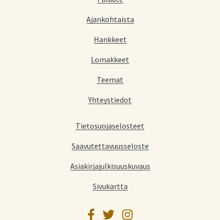
Ajankohtaista
Hankkeet
Lomakkeet
Teemat
Yhteystiedot
Tietosuojaselosteet
Saavutettavuusseloste
Asiakirjajulkisuuskuvaus
Sivukartta
Facebook
Twitter
Instagram