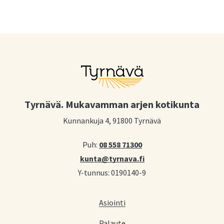
Tyrnävä. Mukavamman arjen kotikunta
Kunnankuja 4, 91800 Tyrnävä
Puh:
08 558 71300
kunta@tyrnava.fi
Y-tunnus: 0190140-9
Asiointi
Palaute