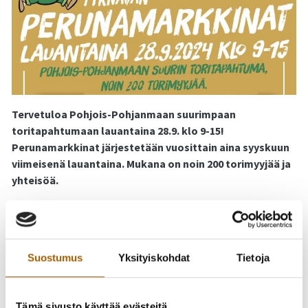
Tervetuloa Pohjois-Pohjanmaan suurimpaan
toritapahtumaan lauantaina 28.9. klo 9-15!
Perunamarkkinat järjestetään vuosittain aina syyskuun
viimeisenä lauantaina. Mukana on noin 200 torimyyjää ja
yhteisöä.
Seuraa tapahtuman päivittyvää Facebook-
sivua:
https://fb.me/e/5f2uGx0Tp
Suostumus
Yksityiskohdat
Tietoja
Tyrnävän Perunamarkkinat tarjoavat hauskaa ja
monipuolista ohjelmaa koko perheelle! Markkinoilla täytät
talvivaraston perunoilla ja muilla kasviksilla. Mukana on
Tämä sivusto käyttää evästeitä