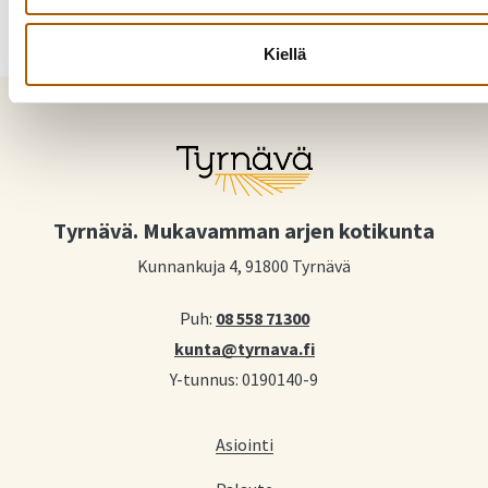
Kiellä
Tyrnävä. Mukavamman arjen kotikunta
Kunnankuja 4, 91800 Tyrnävä
Puh:
08 558 71300
kunta@tyrnava.fi
Y-tunnus: 0190140-9
Asiointi