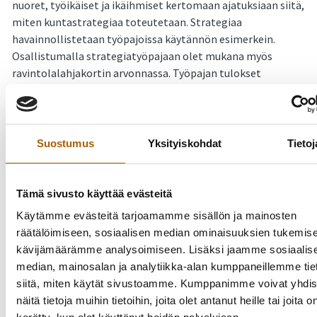
nuoret, työikäiset ja ikäihmiset kertomaan ajatuksiaan siitä,
miten kuntastrategiaa toteutetaan. Strategiaa
havainnollistetaan työpajoissa käytännön esimerkein.
Osallistumalla strategiatyöpajaan olet mukana myös
ravintolalahjakortin arvonnassa. Työpajan tulokset
auttavat meitä kuntastrategian toimeenpanosuunnitelman
muodostamisessa.
Strategiatyöpaja järjestetään keskiviikkona 8.6. kahtena
Suostumus
Yksityiskohdat
Tietoj
erillisenä työpajana, joista voit osallistua toiseen, joko klo
12-14 tai klo 17-19. Osallistua voit joko etäyhteydellä tai
paikan päällä kunnantalolla. Mikäli mahdollista,
Tämä sivusto käyttää evästeitä
suosittelemme etäyhteyttä.
Käytämme evästeitä tarjoamamme sisällön ja mainosten
räätälöimiseen, sosiaalisen median ominaisuuksien tukemise
Arvomme osallistujien kesken yhteensä 2 kpl 35 euron
kävijämäärämme analysoimiseen. Lisäksi jaamme sosiaalis
lahjakortteja Vanhatien Ravintolaan, 1 lahjakortti per
median, mainosalan ja analytiikka-alan kumppaneillemme tie
työpaja.
siitä, miten käytät sivustoamme. Kumppanimme voivat yhdis
näitä tietoja muihin tietoihin, joita olet antanut heille tai joita o
Työpaja toteutetaan kokonaisuudessaan Howspace-