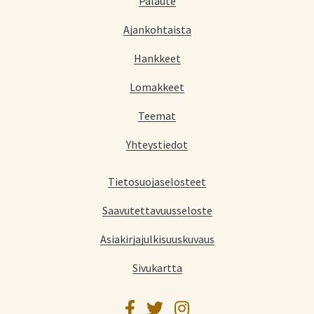
Palaute
Ajankohtaista
Hankkeet
Lomakkeet
Teemat
Yhteystiedot
Tietosuojaselosteet
Saavutettavuusseloste
Asiakirjajulkisuuskuvaus
Sivukartta
Facebook
Twitter
Instagram