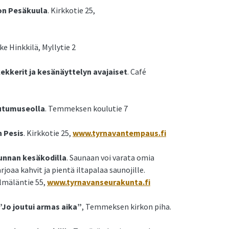
on Pesäkuula
. Kirkkotie 25,
ike Hinkkilä, Myllytie 2
kekkerit ja kesänäyttelyn avajaiset
. Café
eutumuseolla
. Temmeksen koulutie 7
n Pesis
. Kirkkotie 25,
www.tyrnavantempaus.fi
kunnan kesäkodilla
. Saunaan voi varata omia
rjoaa kahvit ja pientä iltapalaa saunojille.
ylmäläntie 55,
www.tyrnavanseurakunta.fi
 ”Jo joutui armas aika”
, Temmeksen kirkon piha.