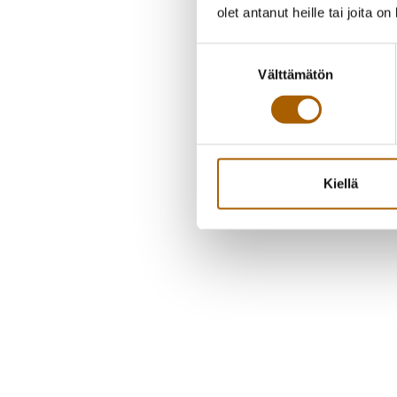
olet antanut heille tai joita o
Suostumuksen
Välttämätön
valinta
Kiellä