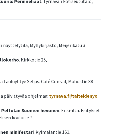
tuuria: Perinnehäät
. Tyrnävän kotiseututalo,
n näyttelytila, Myllykirjasto, Meijerikatu 3
allokerho
. Kirkkotie 25,
 ja Lauluyhtye Seljas. Café Conrad, Muhostie 88
aa päivittyvää ohjelmaa:
tyrnava.fi/taiteidenyo
rkku Peltolan Suomen hevonen
. Ensi-ilta. Esitykset
meksen koulutie 7
inen minifestari
. Kylmäläntie 161.