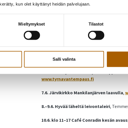
n kerätty, kun olet käyttänyt heidän palvelujaan.
Maksuttomat porrasjumpat ikäihmisille k
5.5.,12.5.,19.5., 26.5., 9.6., 16.6., 23.6., 7.7., 
ennakkoilmoittautumista, tervetuloa! 1.6. K
Mieltymykset
Tilastot
18.6. Kesäpäiväleiri, Kirkonkylä,
tyrnava.4h.f
2.–24.6. Stine Vuokila taidenäyttely.
Kunnan
3.6. klo 18 Tyrnävän Tempaus–Alajärven A
Salli valinta
6.6. klo 17 Tyrnävän Tempaus–Lappeenran
www.tyrnavantempaus.fi
7.6. Järvikirkko Mankilanjärven laavulla
,
w
8.–9.6. Hyvää läheltä leivontaleiri
, Temme
10.6. klo 11–17 Café Conradin kesän avaus