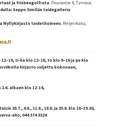
rtaat ja frisbeegolfrata.
Peurantie 4, Tyrnävä.
dulla: Seppo Similän taidegalleria
a Myllykirjasto taidetiloineen.
Meijerikatu,
ava.fi
12–19, ti-ke klo 12–16, to klo 9–16 ja pe klo
viikolla kirjasto suljettu kokonaan,
 2.6. alkaen klo 12-14,
 28.7., 4.8., 11.8., 18.8. ja 25.8. klo 18–19.30,
anerva-aho, 044 374 3324