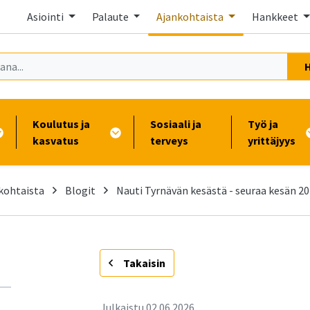
Asiointi
Palaute
Ajankohtaista
Hankkeet
Koulutus ja
Sosiaali ja
Työ ja
kasvatus
terveys
yrittäjyys
kohtaista
Blogit
Nauti Tyrnävän kesästä - seuraa kesän 20
-
Takaisin
Julkaistu
02.06.2026