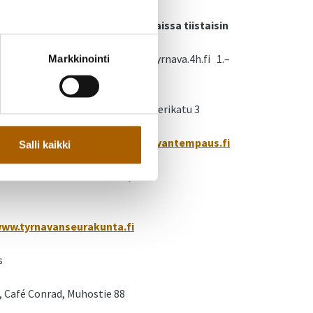
esällä Kotihalmeen kuntoportaissa tiistaisin
4.8. ja 11.8. klo 10.30–11.15.
Ei
esäkerho Safkasankarit, Murto, tyrnava.4h.fi 1.–
Markkinointi
i
 näyttelytila, Myllykirjasto, Meijerikatu 3
nkkurit.
Kirkkotie 25,
www.tyrnavantempaus.fi
Salli kaikki
nan PesäYsit.
Kirkkotie 25,
ww.tyrnavanseurakunta.fi
s
, Café Conrad, Muhostie 88