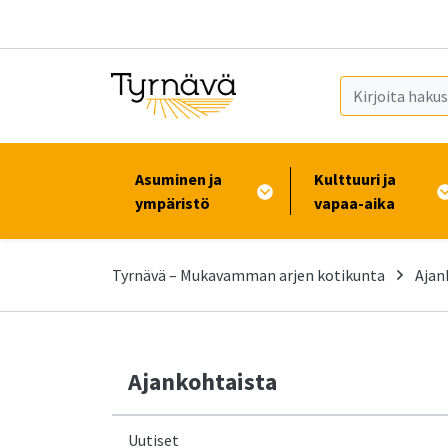
Siirry pääsisältöön (Paina Enter)
Asuminen ja
Kulttuuri ja
ympäristö
vapaa-aika
Tyrnävä – Mukavamman arjen kotikunta
Ajan
Ajankohtaista
Uutiset