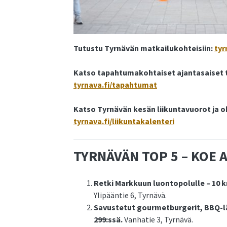
Tutustu Tyrnävän matkailukohteisiin:
tyr
Katso tapahtumakohtaiset ajantasaiset 
tyrnava.fi/tapahtumat
Katso Tyrnävän kesän liikuntavuorot ja oh
tyrnava.fi/liikuntakalenteri
TYRNÄVÄN TOP 5 – KOE 
Retki Markkuun luontopolulle – 10 
Ylipääntie 6, Tyrnävä.
Savustetut gourmetburgerit, BBQ-
299:ssä.
Vanhatie 3, Tyrnävä.