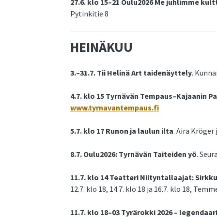
27.6. klo 15–21 Oulu2026 Me juhlimme kult
Pytinkitie 8
HEINÄKUU
3.–31.7. Tii Helinä Art taidenäyttely
. Kunna
4.7. klo 15 Tyrnävän Tempaus–Kajaanin P
www.tyrnavantempaus.fi
5.7. klo 17 Runon ja laulun ilta
. Aira Kröger
8.7. Oulu2026: Tyrnävän Taiteiden yö
. Seur
11.7. klo 14 Teatteri Niityntallaajat: Si
12.7. klo 18, 14.7. klo 18 ja 16.7. klo 18, Tem
11.7. klo 18–03 Tyrärokki 2026 – legendaar