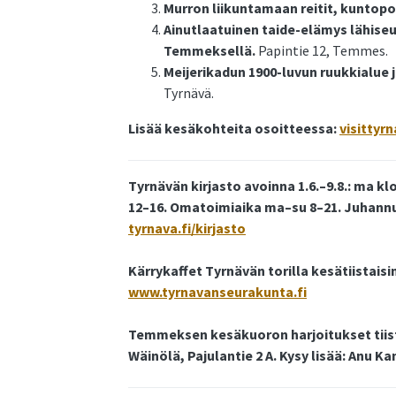
Murron liikuntamaan reitit, kuntopo
Ainutlaatuinen taide-elämys lähiseu
Temmeksellä.
Papintie 12, Temmes.
Meijerikadun 1900-luvun ruukkialue j
Tyrnävä.
Lisää kesäkohteita osoitteessa:
visittyrn
Tyrnävän kirjasto avoinna 1.6.–9.8.: ma klo 
12–16. Omatoimiaika ma–su 8–21. Juhannus
tyrnava.fi/kirjasto
Kärrykaffet Tyrnävän torilla kesätiistaisin
www.tyrnavanseurakunta.fi
Temmeksen kesäkuoron harjoitukset tiistaisin
Wäinölä, Pajulantie 2 A. Kysy lisää: Anu K