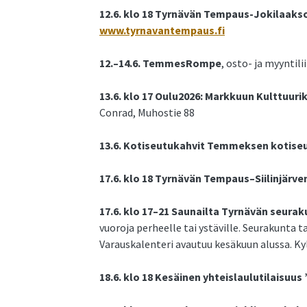
12.6. klo 18 Tyrnävän Tempaus-Jokilaaks
www.tyrnavantempaus.fi
12.–14.6. TemmesRompe
, osto- ja myyntili
13.6. klo 17 Oulu2026: Markkuun Kulttuuri
Conrad, Muhostie 88
13.6. Kotiseutukahvit Temmeksen kotis
17.6. klo 18 Tyrnävän Tempaus–Siilinjärve
17.6. klo 17–21 Saunailta Tyrnävän seura
vuoroja perheelle tai ystäville. Seurakunta ta
Varauskalenteri avautuu kesäkuun alussa. K
18.6. klo 18 Kesäinen yhteislaulutilaisuus