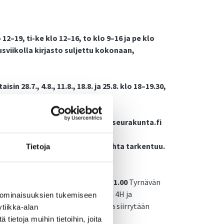
12–19, ti-ke klo 12–16, to klo 9–16 ja pe klo
viikolla kirjasto suljettu kokonaan,
 28.7., 4.8., 11.8., 18.8. ja 25.8. klo 18–19.30,
anerva-aho, 044 374 3324
n 2.6. alkaen
klo 12-14, tyrnavanseurakunta.fi
, kirkonkylä ja Murto. Ajankohta tarkentuu.
Tietoja
isille ma-pe 1.–12.6. klo 9.30–11.00
Tyrnävän
lun salissa), järjestäjä Tyrnävän 4H ja
 ominaisuuksien tukemiseen
alkua kunnantalon pihalla, josta siirrytään
tiikka-alan
ietoja muihin tietoihin, joita