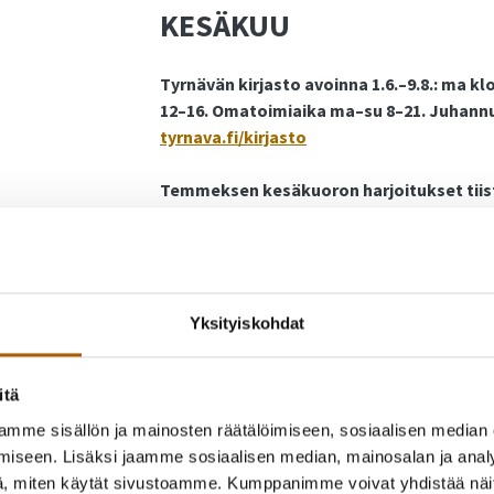
KESÄKUU
Tyrnävän kirjasto avoinna 1.6.–9.8.: ma klo 
12–16. Omatoimiaika ma–su 8–21. Juhannus
tyrnava.fi/kirjasto
Temmeksen kesäkuoron harjoitukset tiistaisin
Wäinölä, Pajulantie 2 A. Kysy lisää: Anu K
Kärrykaffet Tyrnävän torilla
kesätiistaisi
Lasten jousiammunnan minikurssit Temmes
Yksityiskohdat
tyrnava.4h.fi
itä
Maksuttomat liikuntakerhot 1.–6.-luokkala
urheilukentällä (sateella Kirkkomännikön kou
mme sisällön ja mainosten räätälöimiseen, sosiaalisen median
liikuntatoimi. Kokoontuminen ennen kerhon 
iseen. Lisäksi jaamme sosiaalisen median, mainosalan ja analy
päivän liikuntapaikalle.
, miten käytät sivustoamme. Kumppanimme voivat yhdistää näitä t