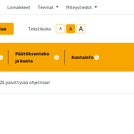
Lomakkeet
Teemat
Yhteystiedot
A
Hae
Tekstikoko
A
A
Päätöksenteko
Kuntainfo
ja kunta
26 päivittyvää ohjelmaa!