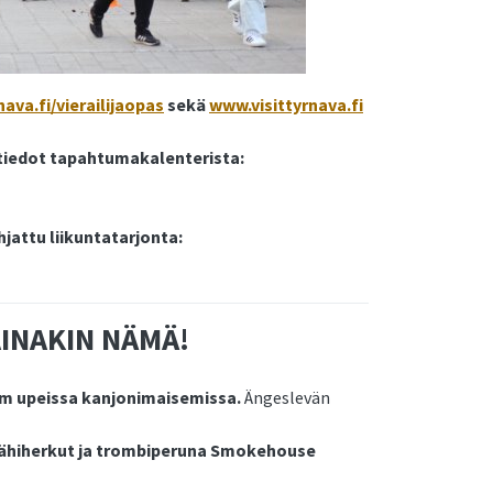
nava.fi/vierailijaopas
sekä
www.visittyrnava.fi
tiedot tapahtumakalenterista:
jattu liikuntatarjonta:
AINAKIN NÄMÄ!
km upeissa kanjonimaisemissa.
Ängeslevän
lähiherkut ja trombiperuna Smokehouse