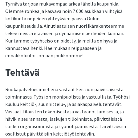
Tyrnävä tarjoaa mukavampaa arkea lähellä kaupunkia.
Olemme rohkea ja kasvava noin 7 000 asukkaan viihtyisä
kotikunta nopeiden yhteyksien päässä Oulun
kaupunkiseudulla. Ainutlaatuisen nuori ikärakenteemme
tekee meistä eläväisen ja dynaamisen perheiden kunnan.
Kuntamme työyhteisö on pidetty, ja meillä on hyvä ja
kannustava henki. Hae mukaan reippaaseen ja
ennakkoluulottomaan joukkoomme!
Tehtävä
Ruokapalveluesimiehenä vastaat keittiön päivittäisestä
toiminnasta. Työsi on monipuolista ja vastuullista. Työhösi
kuuluu keittiö-, suunnittelu-, ja asiakaspalvelutehtävät.
Vastaat tilausten tekemisestä ja vastaanottamisesta, ja
hävikin seurannasta, laskujen tiliöinnistä, päivittäisistä
töiden organisoinnista ja työnohjaamisesta. Tarvittaessa
osallistut päivittäisiin keittiötyötehtäviin.