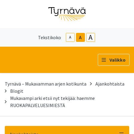
A
Tekstikoko
A
A
Valikko
Tyrnävä – Mukavamman arjen kotikunta
Ajankohtaista
Blogit
Mukavampi arki etsii nyt tekijää: haemme
RUOKAPALVELUESIMIESTÄ