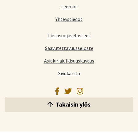
Teemat
Yhteystiedot
Tietosuojaselosteet
Saavutettavuusseloste
Asiakirjajulkisuuskuvaus
Sivukartta
Facebook
Twitter
Instagram
Takaisin ylös