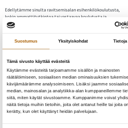
Edellytämme sinulta ravitsemisalan esihenkilökoulutusta,
kokin ammattitutkintoa tai vastaavaa koulutusta ja
erityisruokavalio-osaamista. Työkokemusta
suurkeittiötyöskentelystä ja esimiestyöstä. Tehtävään
valitulta edellytetään suurkeittiön prosessien käytännön
Suostumus
Yksityiskohdat
Tietoja
osaamista, esimiestaitoja, asiakaspalvelualttiutta sekä
vastuullista työotetta ja kykyä toimia itsenäisesti.
Eduksi katsomme Jamix-tuotannonohjausjärjestelmän
Tämä sivusto käyttää evästeitä
osaamisen tai vastaavan hallinnan, Titania
Käytämme evästeitä tarjoamamme sisällön ja mainosten
työaikajärjestelmä osaamisen.
räätälöimiseen, sosiaalisen median ominaisuuksien tukemise
kävijämäärämme analysoimiseen. Lisäksi jaamme sosiaalis
Tarjoamme sinulle vastuullisen ja monipuolisen työn
median, mainosalan ja analytiikka-alan kumppaneillemme tie
ruokapalveluissa.
siitä, miten käytät sivustoamme. Kumppanimme voivat yhdis
näitä tietoja muihin tietoihin, joita olet antanut heille tai joita o
Tehtävässä noudatetaan 4 kk koeaikaa. Valitun on
kerätty, kun olet käyttänyt heidän palvelujaan.
toimitettava hyväksytty lääkärintodistus terveydestään
ennen työsuhteen aloitusta.