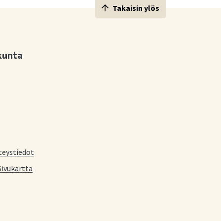
Takaisin ylös
kunta
teystiedot
Sivukartta