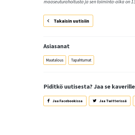
maaseuturahoitusta ja sen toiminta-aika on 1
Takaisin uutisiin
Asiasanat
Maatalous
Tapahtumat
Piditkö uutisesta? Jaa se kaverille
Jaa Facebookissa
Jaa Twitterissä