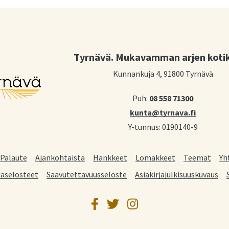
Tyrnävä. Mukavamman arjen koti
Kunnankuja 4, 91800 Tyrnävä
Puh:
08 558 71300
kunta@tyrnava.fi
Y-tunnus: 0190140-9
Palaute
Ajankohtaista
Hankkeet
Lomakkeet
Teemat
Yh
jaselosteet
Saavutettavuusseloste
Asiakirjajulkisuuskuvaus
Facebook
Twitter
Instagram