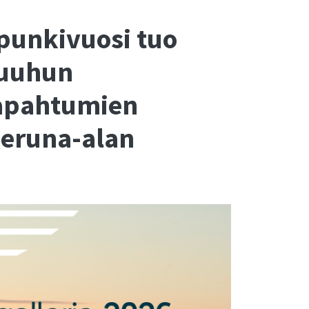
punkivuosi tuo
kuuhun
tapahtumien
eruna-alan