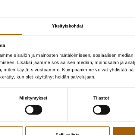
Tiistaina 7. heinäkuuta perunanviljelijät k
Kuinka tuottaa laatua tulevaisuuden Suomess
perunan varasto- ja lajitteluhalli valjastet
Yksityiskohdat
perunantuotannon tulevaisuudesta ovat ke
(kesk.) ja eduskunnan tulevaisuusvaliokunna
itä
metsätaloustuottajain Keskusliitto MTK:n 
ammattilaiset sekä asiantuntijat.
mme sisällön ja mainosten räätälöimiseen, sosiaalisen median
iseen. Lisäksi jaamme sosiaalisen median, mainosalan ja analy
- Peruna-alalla on nähtävissä kasvava kiin
, miten käytät sivustoamme. Kumppanimme voivat yhdistää näitä t
yhteistyöhön, joka luo pohjaa tulevaisuute
n kerätty, kun olet käyttänyt heidän palvelujaan.
tarjoavat osallistujille eväitä tulevaisuude
yhteistyöryhmän asiamies
Kati Pohjanmaa
.
Mieltymykset
Tilastot
Keskiviikkona 8. heinäkuuta Luonnonvarakes
Tyrnävällä järjestettävään konferenssipäiv
European Association for Potato Research (
vierailevat siemen- ja ruokaperunatiloilla 
kasvinsuojelun saralla. Konferenssin päättee
Salli valinta