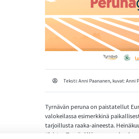
Teksti: Anni Paananen, kuvat: Anni
Tyrnävän peruna on paistatellut E
valokeilassa esimerkkinä paikallisesti
tarjoillusta raaka-aineesta. Heinäk
tiivistyy Tyrnävällä peruna-alan ka