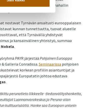
sta, jonka yhteydessä myös perunahallin
nna yleisölle.
at nostavat Tyrnävän ansaitusti eurooppalaisen
stavat kunnan tunnettuutta, tuovat alueelle
 osoittavat, että Tyrnävällä yhdistyvät
mus ja kansainvälinen yhteistyö, summaa
i Nokela
.
työryhmä PAYR järjestää
Pohjoinen Eurooppa
 & Galleria Conradissa.
Seminaarissa
pohjoisen
kustelevat korkean profiilin asiantuntijat ja
pajärjestö Europatatin johtoa edustava
gas
.
ittu perunatieto liikkeelle -tiedonvälityshanketta,
teuttajat Luonnonvarakeskus ja Peruna-alan
n kulttuurisäätiö. Hanke saa Euroopan unionin