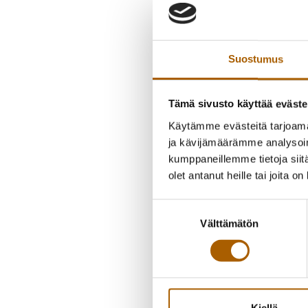
Suostumus
Tämä sivusto käyttää eväste
Käytämme evästeitä tarjoama
ja kävijämäärämme analysoim
kumppaneillemme tietoja siitä
olet antanut heille tai joita o
Suostumuksen
Välttämätön
valinta
Kiellä