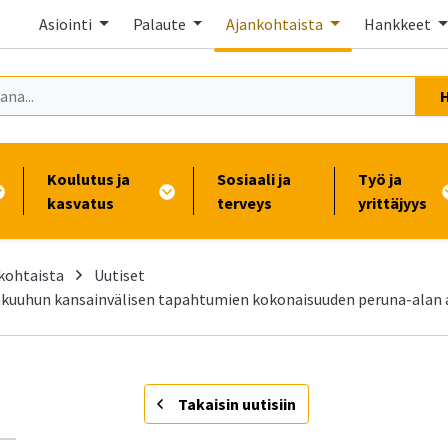
Asiointi
Palaute
Ajankohtaista
Hankkeet
Koulutus ja
Sosiaali ja
Työ ja
kasvatus
terveys
yrittäjyys
kohtaista
Uutiset
äkuuhun kansainvälisen tapahtumien kokonaisuuden peruna-alan 
-
Takaisin uutisiin