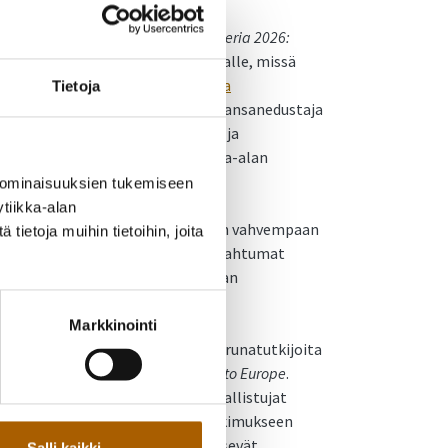
okoontuvat kansalliseen
Perunagalleria 2026:
a?
-seminaariin Tyrnävän Leppiojalle, missä
aan tapahtumatilaksi.
Tilaisuudessa
Tietoja
skustelemassa
Mikko Polvinen
, kansanedustaja
n jäsen sekä
Antti Lavonen
, Maa- ja
asiantuntija ja monet muut peruna-alan
 ominaisuuksien tukemiseen
tiikka-alan
nostus ja mahdollisuudet entistäkin vahvempaan
ietoja muihin tietoihin, joita
en ja perunan uuteen nousuun. Tapahtumat
n kehitystyöhön, kertoo Peruna-alan
Markkinointi
kus tuo kansainvälisen joukon perunatutkijoita
ään, jonka teema on
From Tyrnävä to Europe
.
EAPR) -järjestön
konferenssin
osallistujat
sekä tutustuvat viimeisimpään tutkimukseen
ksi kansainväliset vierailijat pääsevät
Salli kaikki