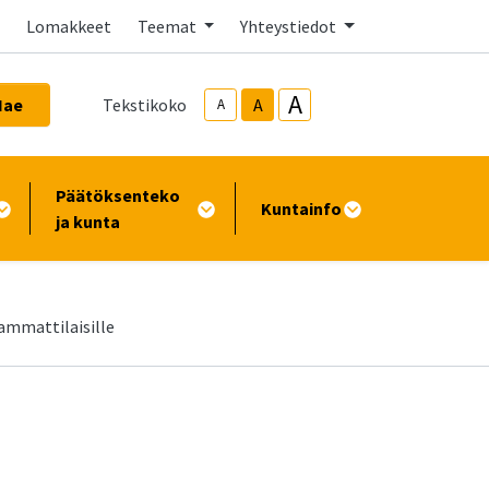
Lomakkeet
Teemat
Yhteystiedot
A
Hae
Tekstikoko
A
A
Päätöksenteko
Kuntainfo
ja kunta
ammattilaisille