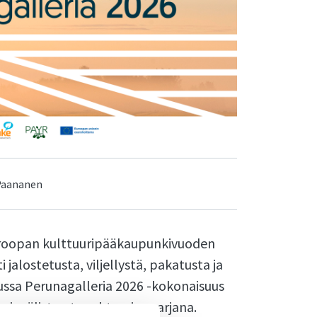
 Paananen
uroopan kulttuuripääkaupunkivuoden
 jalostetusta, viljellystä, pakatusta ja
uussa Perunagalleria 2026 -kokonaisuus
nsainvälisten tapahtumien sarjana.