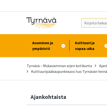
Siirry pääsisältöön (Paina Enter)
Asuminen ja
Kulttuuri ja
ympäristö
vapaa-aika
Tyrnävä – Mukavamman arjen kotikunta
Ajan
Kulttuuripääkaupunkivuosi tuo Tyrnävän hein
Ajankohtaista