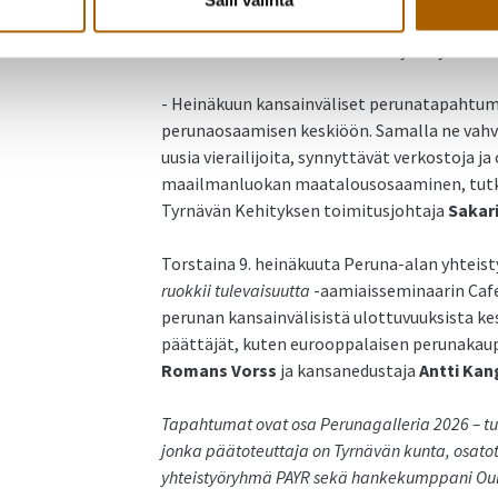
nauttimaan Tyrnävän Taiteiden yön ohjelma
seminaaritilaan koottu taidenäyttely on avoi
- Heinäkuun kansainväliset perunatapahtum
perunaosaamisen keskiöön. Samalla ne vahvi
uusia vierailijoita, synnyttävät verkostoja ja
maailmanluokan maatalousosaaminen, tutki
Tyrnävän Kehityksen toimitusjohtaja
Sakar
Torstaina 9. heinäkuuta Peruna-alan yhteis
ruokkii tulevaisuutta
-aamiaisseminaarin Cafe
perunan kansainvälisistä ulottuvuuksista kes
päättäjät, kuten eurooppalaisen perunakaup
Romans Vorss
ja kansanedustaja
Antti Kan
Tapahtumat ovat osa Perunagalleria 2026 – tutk
jonka päätoteuttaja on Tyrnävän kunta, osato
yhteistyöryhmä PAYR sekä hankekumppani Oulu